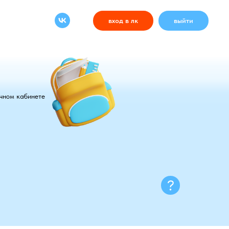
вход в лк
выйти
ичном кабинете